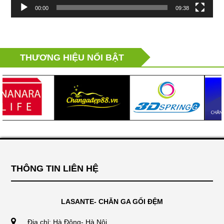
00:00
09:38
THƯƠNG HIỆU NỔI BẬT
THÔNG TIN LIÊN HỆ
LASANTE- CHĂN GA GỐI ĐỆM
Địa chỉ: Hà Đông- Hà Nội