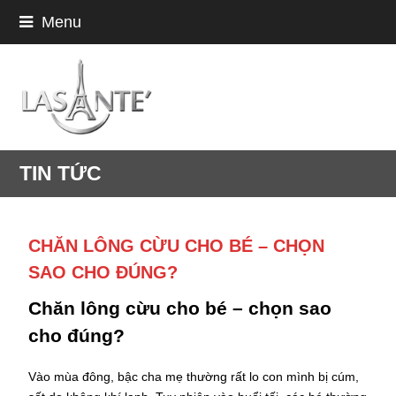
Menu
TIN TỨC
CHĂN LÔNG CỪU CHO BÉ – CHỌN
SAO CHO ĐÚNG?
Chăn lông cừu cho bé – chọn sao
cho đúng?
Vào mùa đông, bậc cha mẹ thường rất lo con mình bị cúm,