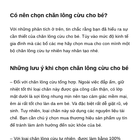
Có nên chọn chăn lông cừu cho bé?
Với những phân tích ở trên, tin chắc rằng bạn đã hiểu ra sự
cần thiết của chăn lông cừu cho bé. Tùy vào mức độ kinh tế
gia đình mà các bố các mẹ hãy chọn mua cho con mình một
bộ chăn lông cừu tự nhiên hay nhân tạo nhé.
Những lưu ý khi chọn chăn lông cừu cho bé
– Đối với chăn lông cừu tổng hợp. Ngoài việc đắp ấm, giữ
nhiệt tốt thì loại chăn này được gia công cẩn thận, có lớp
mặt dưới là sợi lông nhung mịn nên tạo cảm giác mềm mại,
êm ái rất tốt cho làn da em bé. Và đặc biệt rất dễ giặt rũ, vệ
sinh. Tuy nhiên, loại chăn này sử dụng các nguyên liệu tái
chế. Bạn cần chú ý chọn mua thương hiệu sản phẩm uy tín
để tránh làm ảnh hưởng đến sức khỏe của bé.
– Với loại chăn lông cừu tự nhiên, được làm bằng 100%