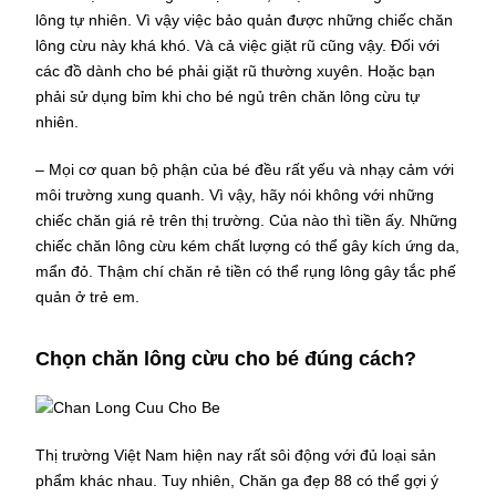
lông tự nhiên. Vì vậy việc bảo quản được những chiếc chăn
lông cừu này khá khó. Và cả việc giặt rũ cũng vậy. Đối với
các đồ dành cho bé phải giặt rũ thường xuyên. Hoặc bạn
phải sử dụng bỉm khi cho bé ngủ trên chăn lông cừu tự
nhiên.
– Mọi cơ quan bộ phận của bé đều rất yếu và nhạy cảm với
môi trường xung quanh. Vì vậy, hãy nói không với những
chiếc chăn giá rẻ trên thị trường. Của nào thì tiền ấy. Những
chiếc chăn lông cừu kém chất lượng có thể gây kích ứng da,
mẩn đỏ. Thậm chí chăn rẻ tiền có thể rụng lông gây tắc phế
quản ở trẻ em.
Chọn chăn lông cừu cho bé đúng cách?
Thị trường Việt Nam hiện nay rất sôi động với đủ loại sản
phẩm khác nhau. Tuy nhiên, Chăn ga đẹp 88 có thể gợi ý