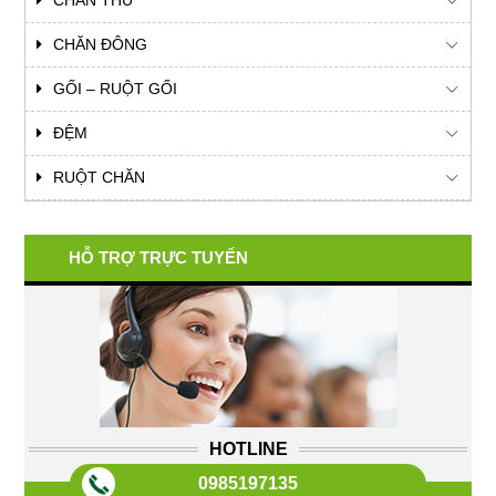
CHĂN THU
CHĂN ĐÔNG
GỐI – RUỘT GỐI
ĐỆM
RUỘT CHĂN
HỖ TRỢ TRỰC TUYẾN
HOTLINE
0985197135