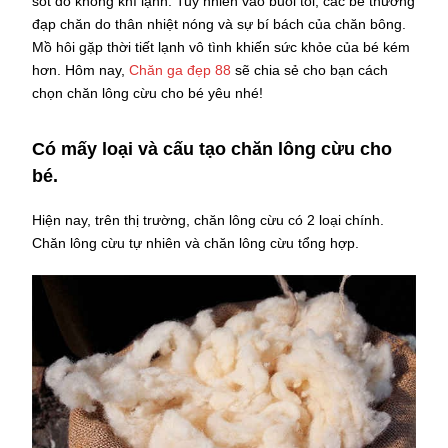
sốt do không khí lạnh. Tuy nhiên vào buổi tối, các bé thường
đạp chăn do thân nhiệt nóng và sự bí bách của chăn bông.
Mồ hôi gặp thời tiết lạnh vô tình khiến sức khỏe của bé kém
hơn. Hôm nay,
Chăn ga đẹp 88
sẽ chia sẻ cho bạn cách
chọn chăn lông cừu cho bé yêu nhé!
Có mấy loại và cấu tạo chăn lông cừu cho
bé.
Hiện nay, trên thị trường, chăn lông cừu có 2 loại chính.
Chăn lông cừu tự nhiên và chăn lông cừu tổng hợp.