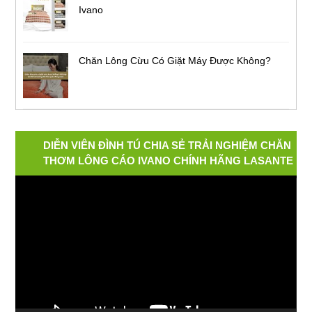
Ivano
Chăn Lông Cừu Có Giặt Máy Được Không?
DIỄN VIÊN ĐÌNH TÚ CHIA SẺ TRẢI NGHIỆM CHĂN
THƠM LÔNG CÁO IVANO CHÍNH HÃNG LASANTE
Video
Player