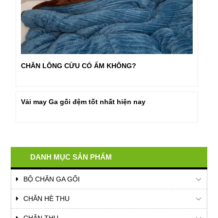
CHĂN LÔNG CỪU CÓ ẤM KHÔNG?
Vải may Ga gối đệm tốt nhất hiện nay
DANH MỤC SẢN PHẨM
BỘ CHĂN GA GỐI
CHĂN HÈ THU