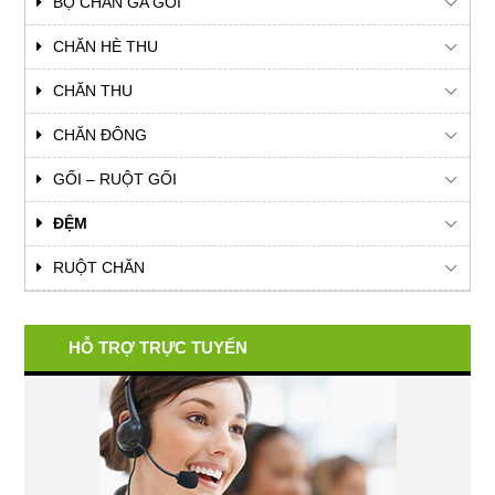
BỘ CHĂN GA GỐI
CHĂN HÈ THU
CHĂN THU
CHĂN ĐÔNG
GỐI – RUỘT GỐI
ĐỆM
RUỘT CHĂN
HỖ TRỢ TRỰC TUYẾN