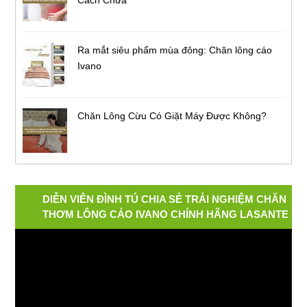
Cách Chữa
Ra mắt siêu phẩm mùa đông: Chăn lông cáo
Ivano
Chăn Lông Cừu Có Giặt Máy Được Không?
DIỄN VIÊN ĐÌNH TÚ CHIA SẺ TRẢI NGHIỆM CHĂN
THƠM LÔNG CÁO IVANO CHÍNH HÃNG LASANTE
Video
Player