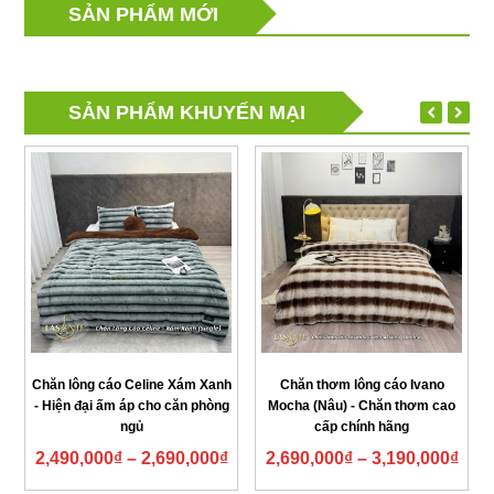
SẢN PHẨM MỚI
SẢN PHẨM KHUYẾN MẠI
Chăn lông cáo Celine Xám Xanh
Chăn thơm lông cáo Ivano
- Hiện đại ấm áp cho căn phòng
Mocha (Nâu) - Chăn thơm cao
ngủ
cấp chính hãng
2,490,000
₫
–
2,690,000
₫
2,690,000
₫
–
3,190,000
₫