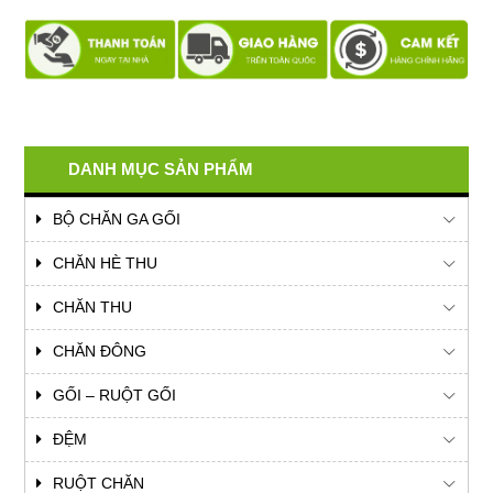
DANH MỤC SẢN PHẨM
BỘ CHĂN GA GỐI
CHĂN HÈ THU
CHĂN THU
CHĂN ĐÔNG
GỐI – RUỘT GỐI
ĐỆM
RUỘT CHĂN