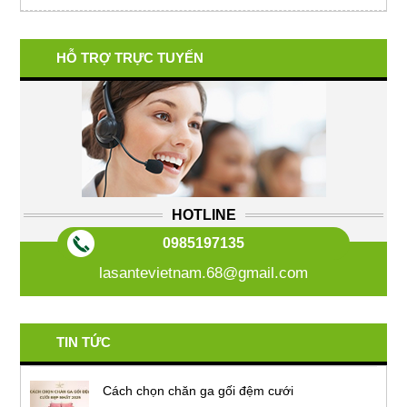
HỖ TRỢ TRỰC TUYẾN
HOTLINE
0985197135
lasantevietnam.68@gmail.com
TIN TỨC
Cách chọn chăn ga gối đệm cưới