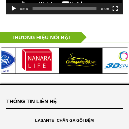
00:00
09:38
THƯƠNG HIỆU NỔI BẬT
THÔNG TIN LIÊN HỆ
LASANTE- CHĂN GA GỐI ĐỆM