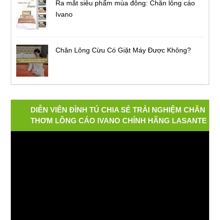
Ra mắt siêu phẩm mùa đông: Chăn lông cáo
Ivano
Chăn Lông Cừu Có Giặt Máy Được Không?
DIỄN VIÊN ĐÌNH TÚ CHIA SẺ TRẢI NGHIỆM CHĂN
THƠM LÔNG CÁO IVANO CHÍNH HÃNG LASANTE
Video
Player