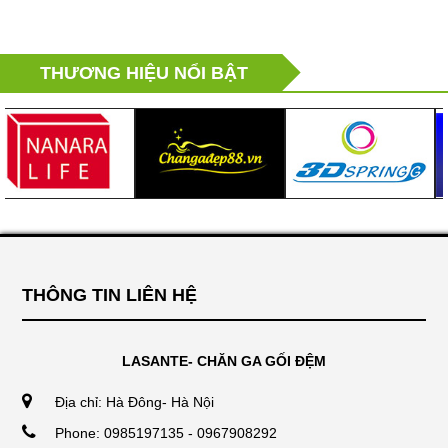
THƯƠNG HIỆU NỔI BẬT
THÔNG TIN LIÊN HỆ
LASANTE- CHĂN GA GỐI ĐỆM
Địa chỉ: Hà Đông- Hà Nội
Phone: 0985197135 - 0967908292