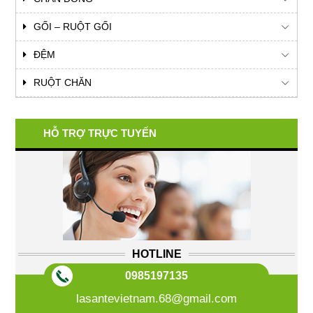
GỐI – RUỘT GỐI
ĐỆM
RUỘT CHĂN
HỖ TRỢ TRỰC TUYẾN
HOTLINE
0985197135
lasantevietnam.68@gmail.com