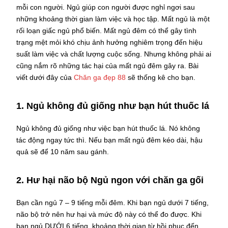
mỗi con người. Ngủ giúp con người được nghỉ ngơi sau
những khoảng thời gian làm việc và học tập. Mất ngủ là một
rối loạn giấc ngủ phổ biến. Mất ngủ đêm có thể gây tình
trạng mệt mỏi khó chịu ảnh hưởng nghiêm trọng đến hiệu
suất làm việc và chất lượng cuộc sống. Nhưng không phải ai
cũng nắm rõ những tác hại của mất ngủ đêm gây ra. Bài
viết dưới đây của
Chăn ga đẹp 88
sẽ thống kê cho bạn.
1. Ngủ không đủ giống như bạn hút thuốc lá
Ngủ không đủ giống như việc bạn hút thuốc lá. Nó không
tác động ngay tức thì. Nếu bạn mất ngủ đêm kéo dài, hậu
quả sẽ để 10 năm sau gánh.
2. Hư hại não bộ
Ngủ ngon với chăn ga gối
Bạn cần ngủ 7 – 9 tiếng mỗi đêm. Khi bạn ngủ dưới 7 tiếng,
não bộ trở nên hư hại và mức độ này có thể đo được. Khi
bạn ngủ DƯỚI 6 tiếng, khoảng thời gian từ hồi phục đến