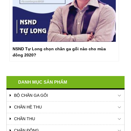
NSND Tự Long chọn chăn ga gối nào cho mùa
đông 2020?
DANH MỤC SẢN PHẨM
BỘ CHĂN GA GỐI
CHĂN HÈ THU
CHĂN THU
CHĂN ĐÔNG