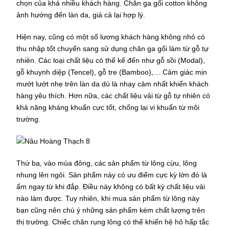
chọn của khá nhiều khách hàng. Chăn ga gối cotton không
ảnh hướng đến làn da, giá cả lại hợp lý.
Hiện nay, cũng có một số lương khách hàng không nhỏ có
thu nhập tốt chuyển sang sử dụng chăn ga gối làm từ gỗ tự
nhiên. Các loại chất liệu có thể kể đến như gỗ sồi (Modal),
gỗ khuynh diệp (Tencel), gỗ tre (Bamboo),… Cảm giác mịn
mướt lướt nhẹ trên làn da dù là nhạy cảm nhất khiến khách
hàng yêu thích. Hơn nữa, các chất liệu vải từ gỗ tự nhiên có
khả năng kháng khuẩn cực tốt, chống lại vi khuẩn từ môi
trường.
Thứ ba, vào mùa đông, các sản phẩm từ lông cừu, lông
nhung lên ngôi. Sản phẩm này có ưu điểm cực kỳ lớn đó là
ấm ngay từ khi đắp. Điều này không có bất kỳ chất liệu vải
nào làm được. Tuy nhiên, khi mua sản phẩm từ lông này
bạn cũng nên chú ý những sản phẩm kém chất lượng trên
thị trường. Chiếc chăn rụng lông có thể khiến hệ hô hấp tắc