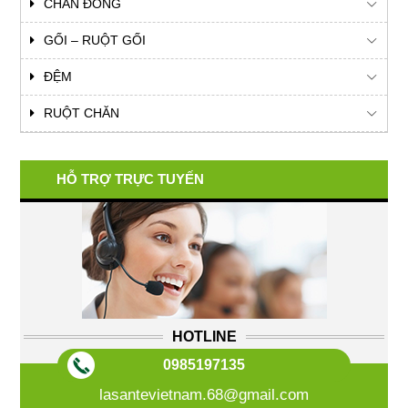
CHĂN ĐÔNG
GỐI – RUỘT GỐI
ĐỆM
RUỘT CHĂN
HỖ TRỢ TRỰC TUYẾN
HOTLINE
0985197135
lasantevietnam.68@gmail.com