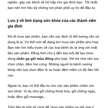
nghẽn, gây các bệnh về hô hấp cho gia đình bạn. Tốt nhất,
bạn nên tìm hểu kỹ những nơi phân phối uy tín để đầu tư.
Lưu ý về tình trạng sức khỏe của các thành viên
gia đình
Khi đi mua sản phẩm, bạn cần xác định rõ đối tượng cần sử
dụng là ai. Có thế mới dễ dàng tìm mua sản phẩm phù hợp.
Bạn nên tìm hiểu trước về các loại bệnh do dị ứng với chất
liệu sản phẩm. Đồng thời chú ý đến lứa tuổi để lựa chọn
dòng
chăn ga gối mùa đông
phù hợp. Với trẻ nhỏ nên lựa
chọn chăn, đệm hơi cứng. Những người bị bệnh xương
khớp nên lựa chọn đệm lò xo hoặc đệm mềm có độ đàn hồi
cao.
Ngoài ra, bạn có thể đầu tư cho các sản phẩm chăm sóc
sức khỏe. Ví dụ như gối chống thoái hóa, gối chống ngáy,
hoặc đệm gối massage,…
Trên đây là một số cách để chọn sản phẩm ga gối ưng ý