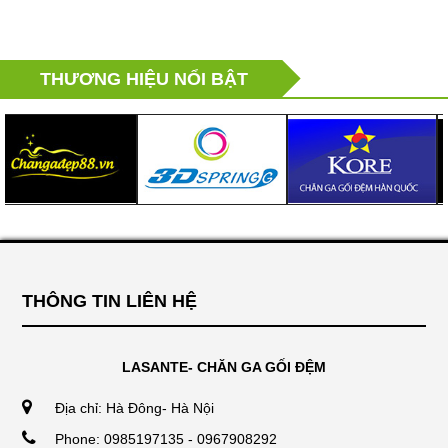
THƯƠNG HIỆU NỔI BẬT
THÔNG TIN LIÊN HỆ
LASANTE- CHĂN GA GỐI ĐỆM
Địa chỉ: Hà Đông- Hà Nội
Phone: 0985197135 - 0967908292