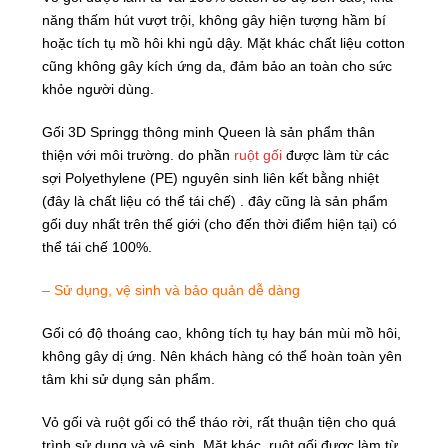
năng thấm hút vượt trội, không gây hiện tượng hầm bí
hoặc tích tụ mồ hôi khi ngủ dậy. Mặt khác chất liệu cotton
cũng không gây kích ứng da, đảm bảo an toàn cho sức
khỏe người dùng.
Gối 3D Springg thông minh Queen là sản phẩm thân
thiện với môi trường. do phần
ruột gối
được làm từ các
sợi Polyethylene (PE) nguyên sinh liên kết bằng nhiệt
(đây là chất liệu có thể tái chế) . đây cũng là sản phẩm
gối duy nhất trên thế giới (cho đến thời điểm hiện tại) có
thể tái chế 100%.
– Sử dụng, vệ sinh và bảo quản dễ dàng
Gối có độ thoáng cao, không tích tụ hay bán mùi mồ hôi,
không gây dị ứng. Nên khách hàng có thể hoàn toàn yên
tâm khi sử dụng sản phẩm.
Vỏ gối và ruột gối có thể tháo rời, rất thuận tiện cho quá
trình sử dụng và vệ sinh. Mặt khác, ruột gối được làm từ