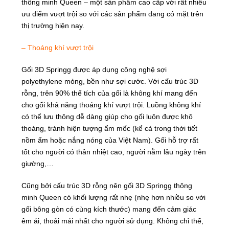
thông minh Queen – một sản phẩm cao cấp với rất nhiều
ưu điểm vượt trội so với các sản phẩm đang có mặt trên
thị trường hiện nay.
– Thoáng khí vượt trội
Gối 3D Springg được áp dụng công nghệ sợi
polyethylene mỏng, bền như sợi cước. Với cấu trúc 3D
rỗng, trên 90% thể tích của gối là không khí mang đến
cho gối khả năng thoáng khí vượt trội. Luồng không khí
có thể lưu thông dễ dàng giúp cho gối luôn được khô
thoáng, tránh hiện tượng ẩm mốc (kể cả trong thời tiết
nồm ẩm hoặc nắng nóng của Việt Nam). Gối hỗ trợ rất
tốt cho người có thân nhiệt cao, người nằm lâu ngày trên
giường,…
Cũng bởi cấu trúc 3D rỗng nên gối 3D Springg thông
minh Queen có khối lượng rất nhẹ (nhẹ hơn nhiều so với
gối bông gòn có cùng kích thước) mang đến cảm giác
êm ái, thoải mái nhất cho người sử dụng. Không chỉ thế,