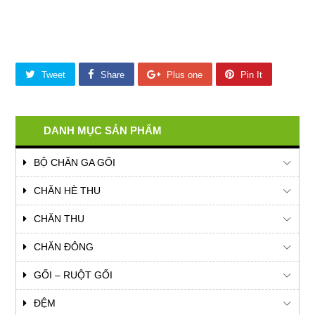
CHIA SẺ ĐỂ THÀNH CÔNG
Tweet
Share
Plus one
Pin It
DANH MỤC SẢN PHẨM
BỘ CHĂN GA GỐI
CHĂN HÈ THU
CHĂN THU
CHĂN ĐÔNG
GỐI – RUỘT GỐI
ĐỆM