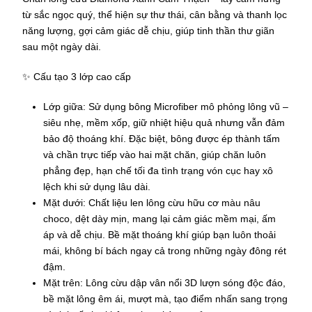
chính
từ sắc ngọc quý, thể hiện sự thư thái, cân bằng và thanh lọc
hãng
năng lượng, gợi cảm giác dễ chịu, giúp tinh thần thư giãn
số
sau một ngày dài.
lượng
✨
Cấu tạo 3 lớp cao cấp
Lớp giữa
: Sử dụng bông Microfiber mô phỏng lông vũ –
siêu nhẹ, mềm xốp, giữ nhiệt hiệu quả nhưng vẫn đảm
bảo độ thoáng khí. Đặc biệt, bông được ép thành tấm
và chần trực tiếp vào hai mặt chăn, giúp chăn luôn
phẳng đẹp, hạn chế tối đa tình trạng vón cục hay xô
lệch khi sử dụng lâu dài.
Mặt dưới
: Chất liệu len lông cừu hữu cơ màu nâu
choco, dệt dày mịn, mang lại cảm giác mềm mại, ấm
áp và dễ chịu. Bề mặt thoáng khí giúp bạn luôn thoải
mái, không bí bách ngay cả trong những ngày đông rét
đậm.
Mặt trên
: Lông cừu dập vân nổi 3D lượn sóng độc đáo,
bề mặt lông êm ái, mượt mà, tạo điểm nhấn sang trọng