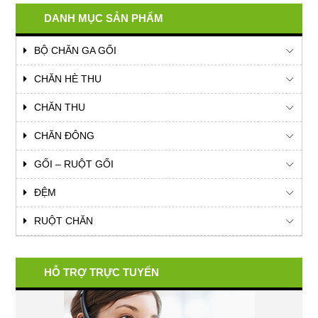
DANH MỤC SẢN PHẨM
BỘ CHĂN GA GỐI
CHĂN HÈ THU
CHĂN THU
CHĂN ĐÔNG
GỐI – RUỘT GỐI
ĐỆM
RUỘT CHĂN
HỖ TRỢ TRỰC TUYẾN