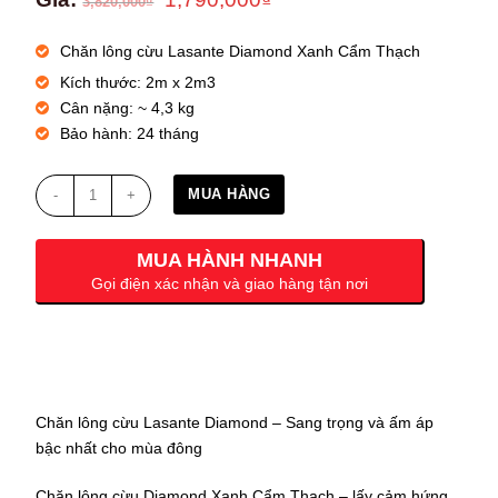
3,820,000
₫
Chăn lông cừu Lasante Diamond Xanh Cẩm Thạch
Kích thước: 2m x 2m3
Cân nặng: ~ 4,3 kg
Bảo hành: 24 tháng
Chăn
MUA HÀNG
lông
cừu
MUA HÀNH NHANH
Lasante
Gọi điện xác nhận và giao hàng tận nơi
Diamond
Xanh
Cẩm
Thạch
-
Chăn
Chăn lông cừu Lasante Diamond – Sang trọng và ấm áp
đông
bậc nhất cho mùa đông
dày
dặn
Chăn lông cừu Diamond Xanh Cẩm Thạch – lấy cảm hứng