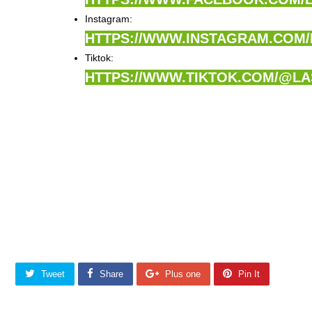
Instagram:
HTTPS://WWW.INSTAGRAM.COM/
Tiktok:
HTTPS://WWW.TIKTOK.COM/@L
CHIA SẺ ĐỂ THÀNH CÔNG
Tweet
Share
Plus one
Pin It