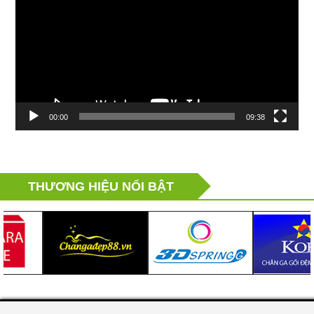
00:00
09:38
THƯƠNG HIỆU NỔI BẬT