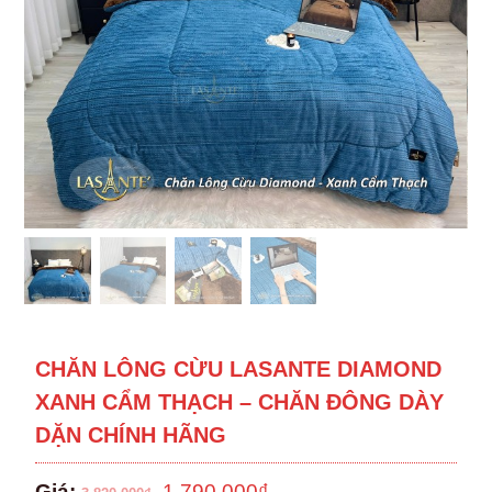
CHĂN LÔNG CỪU LASANTE DIAMOND
XANH CẨM THẠCH – CHĂN ĐÔNG DÀY
DẶN CHÍNH HÃNG
1,790,000
₫