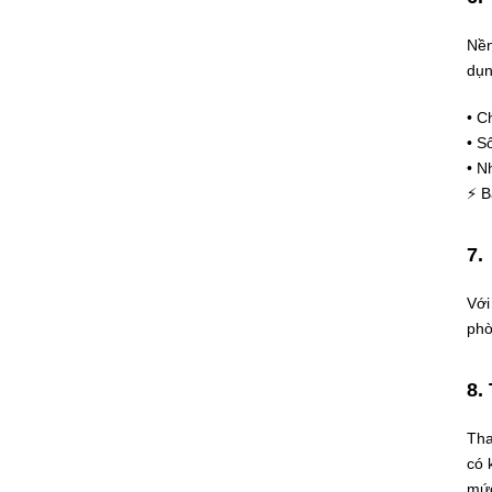
Nền
dụn
• C
• S
• N
⚡
Bả
7.
Với
phò
8.
Tha
có 
mức