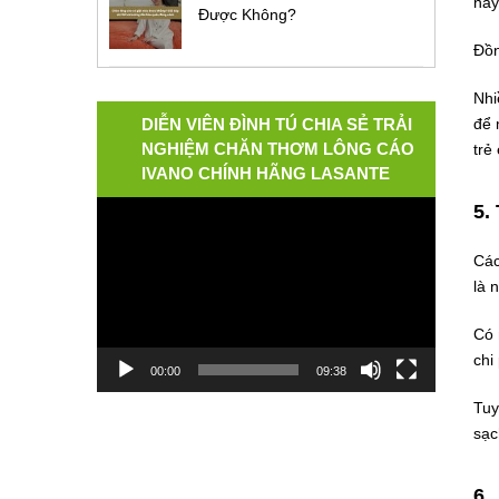
này
Được Không?
Đồn
Nhi
DIỄN VIÊN ĐÌNH TÚ CHIA SẺ TRẢI
để 
NGHIỆM CHĂN THƠM LÔNG CÁO
trẻ
IVANO CHÍNH HÃNG LASANTE
5.
Video
Player
Các
là 
Có 
chi
00:00
09:38
Tuy
sạc
6.