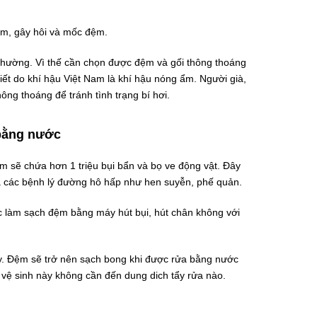
ệm, gây hôi và mốc đệm.
 thường. Vì thế cần chọn được đệm và gối thông thoáng
iết do khí hậu Việt Nam là khí hậu nóng ẩm. Người già,
ông thoáng để tránh tình trạng bí hơi.
 bằng nước
m sẽ chứa hơn 1 triệu bụi bẩn và bọ ve động vật. Đây
à các bệnh lý đường hô hấp như hen suyễn, phế quản.
ặc làm sạch đệm bằng máy hút bụi, hút chân không với
y. Đệm sẽ trở nên sạch bong khi được rửa bằng nước
vệ sinh này không cần đến dung dich tẩy rửa nào.