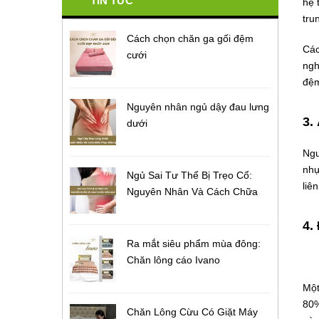
TIN TỨC
hệ 
tru
Cách chọn chăn ga gối đệm
Các
cưới
ngh
đệm
Nguyên nhân ngủ dậy đau lưng
3.
dưới
Ngu
nhự
Ngủ Sai Tư Thế Bị Trẹo Cổ:
liê
Nguyên Nhân Và Cách Chữa
4.
Ra mắt siêu phẩm mùa đông:
Chăn lông cáo Ivano
Một
80%
Chăn Lông Cừu Có Giặt Máy