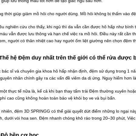
 giúp lưu thông máu tốt hơn để tạo giấc ngủ sâu hơn.
g thời giúp giảm mồ hôi cho người dùng. Mồ hôi không bị thấm vào đ
ều nghiên cứu cho thấy, khi ngủ thì da vẫn cần được hô hấp như bình
máu vẫn được lưu thông và hạn chế việc ra mồ hôi. Điều này rất cần th
 em, người có thân nhiệt cao hay người ốm liệt giường nên chọn đệm th
Thế hệ Đệm duy nhất trên thế giới có thể rửa được
 bác sĩ và chuyên gia khoa hô hấp nhận định, đệm sử dụng trong 1 nă
nguyên nhân chính gây ra các vấn đề viêm da dị ứng. Nguy hiểm hơn l
một thực tế nữa là, kể cả khi bạn thay tấm trải Đệm thường xuyên ho
 phí cao cũng không hoàn toàn bảo vệ khỏi bọ ve và bụi bẩn.
 nhiên, đệm 3D SPRINGG có thể giải quyết dứt điểm những lo ngại nà
h, dưới vòi hoa sen. Đệm nhanh chóng khô ráo trong 20–30 phút, Việc 
Độ bền cơ học