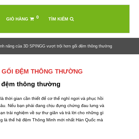
0
ính năng của 3D SPINGG vượt trội hơn gối đệm thông thường
ƠN GỐI ĐỆM THÔNG THƯỜNG
i đệm thông thường
à thời gian cần thiết để cơ thể nghỉ ngơi và phục hồi
ủ sâu. Nếu bạn phải đang chịu đựng chứng đau lưng và
 trải nghiệm về sự thư giãn và trả lời cho những gì
áng là thế hệ đệm Thông Minh mới nhất Hàn Quốc mà