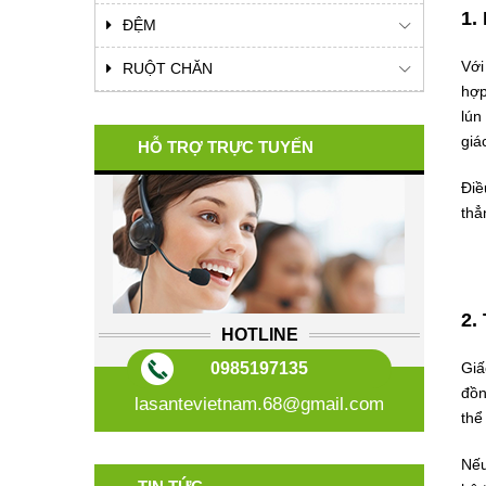
1.
ĐỆM
Với
RUỘT CHĂN
hợp
lún
giá
HỖ TRỢ TRỰC TUYẾN
Điề
thẳ
2.
HOTLINE
0985197135
Giấ
đồn
lasantevietnam.68@gmail.com
thể
Nếu