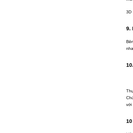
3D 
9.
Bên
nha
10
Thự
Chú
với
10