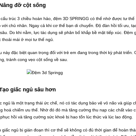
 Nâng đỡ cột sống
 cấu trúc 3 chiều hoàn hảo, đệm 3D SPRINGG có thể nhớ được tư thế 
 với chủ nhân. Ngay cả khi cơ thể bạn di chuyển. Độ đàn hồi tối ưu, t
 sâu. Do khi nằm, lực tác dụng sẽ phân bố khắp bề mặt tiếp xúc. Đệm 
c thoải mái ở mọi tư thế ngủ.
u này đặc biệt quan trọng đối với trẻ em đang trong thời kỳ phát triể
ng, tránh cong vẹo cột sống về sau.
Tạo giấc ngủ sâu hơn
c ngủ là một trạng thái ức chế, nó có tác dụng bảo vệ vỏ não và giúp c
g hoá chiếm ưu thế. Nhờ đó đó mà tăng cường thu nạp các chất vào cơ
 phục hồi và tăng cường sức khoẻ bị hao tổn lúc thức và lúc lao động.
 giấc ngủ bị gián đoạn thì cơ thể sẽ không có đủ thời gian để hoàn th