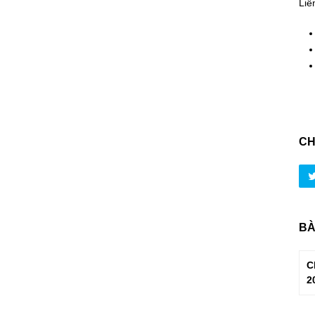
Liê
CH
BÀ
C
2