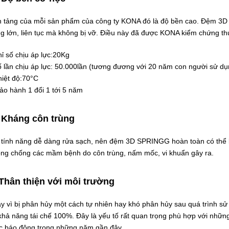
 tảng của mỗi sản phẩm của công ty KONA đó là độ bền cao. Đệm 3D S
g lớn, liên tục mà không bị vỡ. Điều này đã được KONA kiểm chứng thực
hỉ số chịu áp lực:20Kg
ố lần chịu áp lực: 50.000lần (tương đương với 20 năm con người sử dụ
hiệt độ:70°C
o hành 1 đổi 1 tới 5 năm
Kháng côn trùng
 tính năng dễ dàng rửa sạch, nên đệm 3D SPRINGG hoàn toàn có thể 
ng chống các mầm bệnh do côn trùng, nấm mốc, vi khuẩn gây ra.
Thân thiện với môi trường
y vì bị phân hủy một cách tự nhiên hay khó phân hủy sau quá trình
khả năng tái chế 100%. Đây là yếu tố rất quan trọng phù hợp với những
 báo động trong những năm gần đây.