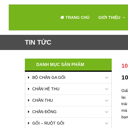
TRANG CHỦ
GIỚI THIỆU
TIN TỨC
DANH MỤC SẢN PHẨM
1
10
BỘ CHĂN GA GỐI
CHĂN HÈ THU
Giấ
lại
CHĂN THU
trả
mà 
CHĂN ĐÔNG
bạn
GỐI – RUỘT GỐI