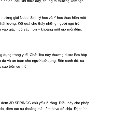
ển nhiên, sau khi thức dậy, chúng ta thường kém tập
i thưởng giải Nobel Sinh lý học và Y học thực hiện một
 chất lượng. Kết quả cho thấy những người ngủ trên
 vào giấc ngủ sâu hơn – khoảng một giờ mỗi đêm.
 dụng trong y tế. Chất liệu này thường được làm hộp
da và an toàn cho người sử dụng. Bên cạnh đó, sự
 cao trên cơ thể.
trúc đệm 3D SPRINGG chủ yếu là rỗng. Điều này cho phép
ó, đệm tạo sự thoáng mát, êm ái và dễ chịu. Đặc tính