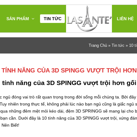
SẢN PHẨM
TIN TỨC
LIÊN HỆ
Trang Chủ
»
Tin tức
»
10 t
0 TÍNH NĂNG CỦA 3D SPINGG VƯỢT TRỘI H
 tính năng của 3D SPINGG vượt trội hơn gố
c ngủ đóng vai trò rất quan trọng trong đời sống mỗi chúng ta. Bởi đây l
. Tuy nhiên trong thực tế, không phải lúc nào bạn ngủ cũng là giấc ng
i qua những đêm mệt mỏi kéo dài, đệm 3D SPRINGG sẽ mang lại cho bạn
bạn cần. Dưới đây là 10 tính năng của 3D SPINGG vượt trội, xứng đ
 Nên Biết!