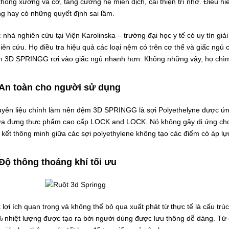
thống xương và cơ, tăng cường hệ miễn dịch, cải thiện trí nhớ. Điều hi
ng hay có những quyết định sai lầm.
 nhà nghiên cứu tại Viện Karolinska – trường đại học y tế có uy tín giả
iên cứu. Họ điều tra hiệu quả các loại nệm có trên cơ thể và giấc ngủ
 3D SPRINGG rơi vào giấc ngủ nhanh hơn. Không những vậy, họ chìm
An toàn cho người sử dụng
yên liệu chính làm nên đệm 3D SPRINGG là sợi Polyethelyne được ứng
a đựng thực phẩm cao cấp LOCK and LOCK. Nó không gây dị ứng cho 
n kết thông minh giữa các sợi polyethylene không tạo các điểm có áp lực
Độ thông thoáng khí tối ưu
 lợi ích quan trọng và không thể bỏ qua xuất phát từ thực tế là cấu 
 nhiệt lượng được tạo ra bởi người dùng được lưu thông dễ dàng. Từ đ