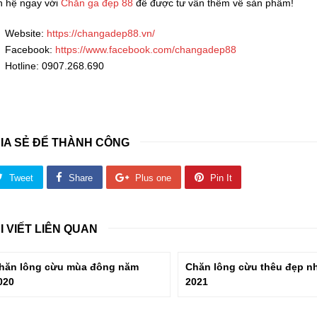
n hệ ngay với
Chăn ga đẹp 88
để được tư vấn thêm về sản phẩm!
Website:
https://changadep88.vn/
Facebook:
https://www.facebook.com/changadep88
Hotline: 0907.268.690
IA SẺ ĐỂ THÀNH CÔNG
Tweet
Share
Plus one
Pin It
I VIẾT LIÊN QUAN
hăn lông cừu mùa đông năm
Chăn lông cừu thêu đẹp n
020
2021